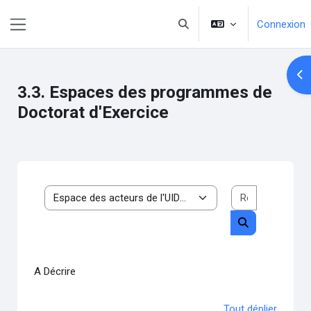
Passer au contenu principal
Connexion
Activer/désactiver la saisie 
Panneau latéral
Ouv
3.3. Espaces des programmes de
Doctorat d'Exercice
Rechercher 
Catégories de cours
Rechercher de
A Décrire
Tout déplier