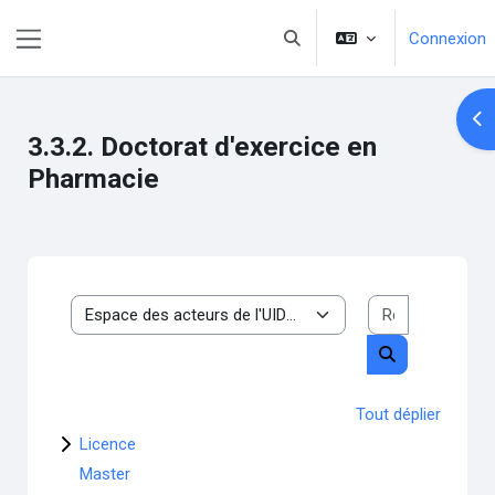
Passer au contenu principal
Connexion
Activer/désactiver la saisie 
Panneau latéral
Ouv
3.3.2. Doctorat d'exercice en
Pharmacie
Rechercher 
Catégories de cours
Rechercher de
Tout déplier
Licence
Master