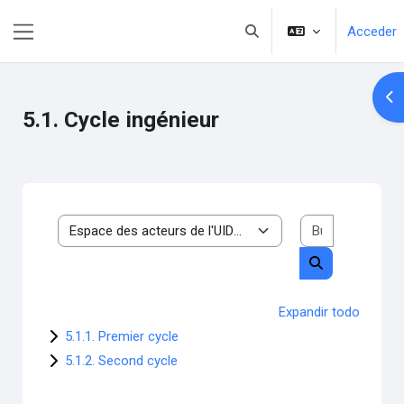
Salta al contenido principal
Acceder
Selector de búsqueda de e
Panel lateral
Abr
5.1. Cycle ingénieur
Buscar cur
Categorías
Buscar cursos
Expandir todo
5.1.1. Premier cycle
5.1.2. Second cycle